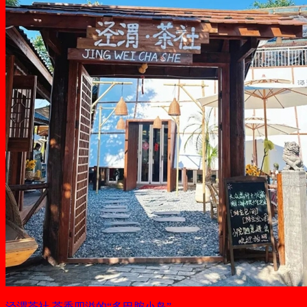
泾渭茶社 茶香四溢的“多巴胺小岛”