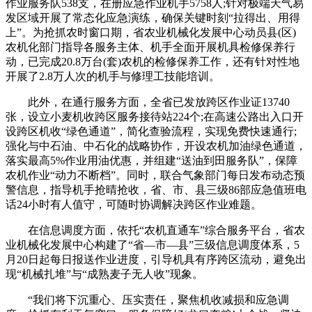
作业服务队538支，在册应急作业机手5758人;针对极端天气易
发区域开展了常态化应急演练，确保关键时刻“拉得出、用得
上”。为抢抓农时窗口期，省农业机械化发展中心动员县(区)
农机化部门指导各服务主体、机手全面开展机具检修保养行
动，已完成20.8万台(套)农机的检修保养工作，还有针对性地
开展了2.8万人次的机手与修理工技能培训。
此外，在通行服务方面，全省已发放跨区作业证13740
张，设立小麦机收跨区服务接待站224个;在高速公路出入口开
设跨区机收“绿色通道”，简化查验流程，实现免费快速通行;
强化与中石油、中石化的战略协作，开设农机加油绿色通道，
落实最高5%作业用油优惠，并组建“送油到田服务队”，保障
农机作业“动力不断档”。同时，联合气象部门每日发布动态预
警信息，指导机手抢晴抢收，省、市、县三级86部应急值班电
话24小时有人值守，可随时协调解决跨区作业难题。
在信息调度方面，依托“农机直通车”综合服务平台，省农
业机械化发展中心构建了“省—市—县”三级信息调度体系，5
月20日起每日报送作业进度，引导机具有序跨区流动，避免出
现“机械扎堆”与“成熟麦子无人收”现象。
“我们将下沉重心、压实责任，聚焦机收减损和应急调