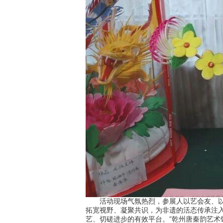
活动现场气氛热烈，参展人以艺会友、以技
拓宽视野、凝聚共识，为非遗的活态传承注
艺、切磋进步的有效平台。”乾州唐秦韵艺术