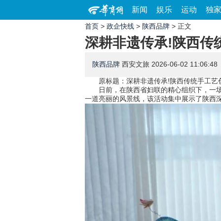
新闻
娱乐
运动
独
首页
>
政企快线
>
陕西品牌
> 正文
深耕非遗传承!陕西传
陕西品牌
西安文旅
2026-06-02 11:06:48
原标题：深耕非遗传承!陕西传统手工艺创
日前，在陕西省妇联的精心组织下，一场汇
一道亮丽的风景线，该活动集中展示了陕西