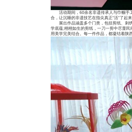
活动期间，60余名非遗传承人与巾帼手工
合，让沉睡的非遗技艺在指尖真正“活”了起
展出作品涵盖多个门类，包括剪纸、刺绣、
学底蕴;栩栩如生的剪纸，一刀一剪中尽显民
用美学完美结合。每一件作品，都凝结着陕