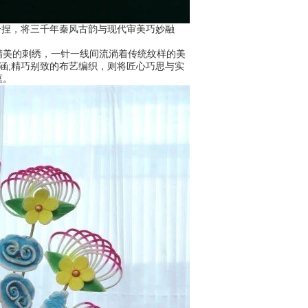
一捏，将三千年秦风古韵与现代审美巧妙融
美的刺绣，一针一线间流淌着传统纹样的美
涵;精巧别致的布艺编织，则将匠心巧思与实
蕴。