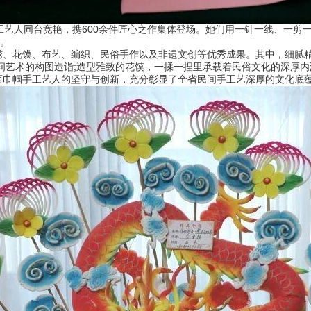
艺人同台竞艳，携600余件匠心之作集体登场。她们用一针一线、一剪
来。
花馍、布艺、编织、民俗手作以及非遗文创等优秀成果。其中，细腻精
间艺术的构图造诣;造型雅致的花馍，一揉一捏里承载着民俗文化的深厚内
西巾帼手工艺人的坚守与创新，充分彰显了全省民间手工艺深厚的文化底