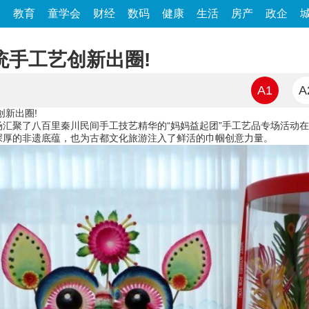
家
教育
童学会
财经
数码
健康
生活
房产
政企
统手工艺创新出圈!
A1
A
新出圈!
聚了八百里秦川民间手工技艺精华的“妈妈益起团”手工艺品专场活动在
深厚的非遗底蕴，也为古都文化旅游注入了鲜活的巾帼创意力量。