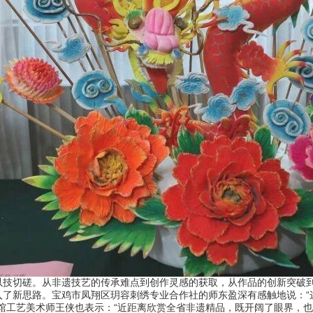
切磋。从非遗技艺的传承难点到创作灵感的获取，从作品的创新突破到
入了新思路。宝鸡市凤翔区玥容刺绣专业合作社的师东盈深有感触地说：“
馆工艺美术师王侠也表示：“近距离欣赏全省非遗精品，既开阔了眼界，也